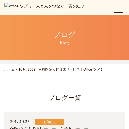
t
o
g
g
ブログ
l
e
blog
n
a
v
i
ホーム
>
10月, 2019 | 歯科医院人材育成サービス｜Office ツグミ
g
a
t
i
o
ブログ一覧
n
2019.10.26
お知らせ
Officeツグミのトレーナー 金子トレーナー