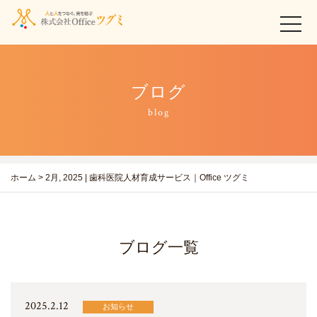
t
o
g
g
l
ブログ
e
n
blog
a
v
i
g
ホーム
>
2月, 2025 | 歯科医院人材育成サービス｜Office ツグミ
a
t
i
o
ブログ一覧
n
2025.2.12
お知らせ