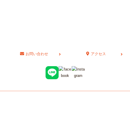
office ツグミ
〒862-0902 熊本県熊本市東区東本町1-62
内村不動産ビル3F
TEL：096-273-8885 / FAX：096-286-9704
※平日の午前中以外は電話がつながりにくくなっております
お問い合わせ
アクセス