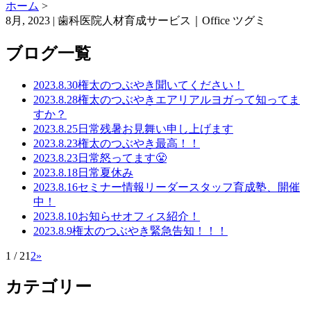
ホーム
>
8月, 2023 | 歯科医院人材育成サービス｜Office ツグミ
ブログ一覧
2023.8.30
権太のつぶやき
聞いてください！
2023.8.28
権太のつぶやき
エアリアルヨガって知ってま
すか？
2023.8.25
日常
残暑お見舞い申し上げます
2023.8.23
権太のつぶやき
最高！！
2023.8.23
日常
怒ってます😤
2023.8.18
日常
夏休み
2023.8.16
セミナー情報
リーダースタッフ育成塾、開催
中！
2023.8.10
お知らせ
オフィス紹介！
2023.8.9
権太のつぶやき
緊急告知！！！
1 / 2
1
2
»
カテゴリー