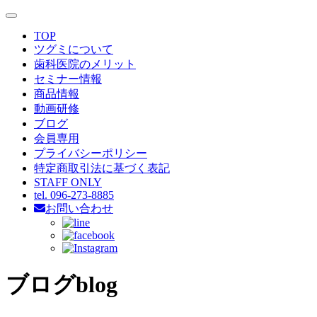
toggle
navigation
TOP
ツグミについて
歯科医院のメリット
セミナー情報
商品情報
動画研修
ブログ
会員専用
プライバシーポリシー
特定商取引法に基づく表記
STAFF ONLY
tel. 096-273-8885
お問い合わせ
ブログ
blog