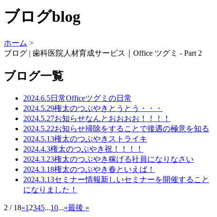
ブログ
blog
ホーム
>
ブログ | 歯科医院人材育成サービス｜Office ツグミ - Part 2
ブログ一覧
2024.6.5
日常
Officeツグミの日常
2024.5.29
権太のつぶやき
とうとう・・・
2024.5.27
お知らせ
なんとおおおお！！！！
2024.5.22
お知らせ
掃除をすることで接遇の極意を知る
2024.5.13
権太のつぶやき
ストライキ
2024.4.3
権太のつぶやき
祝！！！！
2024.3.23
権太のつぶやき
稼げる社員になりなさい
2024.3.18
権太のつぶやき
春といえば！
2024.3.13
セミナー情報
新しいセミナーを開催すること
になりました！
2 / 18
«
1
2
3
4
5
...
10
...
»
最後 »