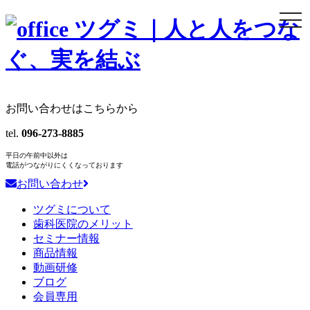
togg
navi
お問い合わせはこちらから
tel.
096-273-8885
平日の午前中以外は
電話がつながりにくくなっております
お問い合わせ
ツグミについて
歯科医院のメリット
セミナー情報
商品情報
動画研修
ブログ
会員専用