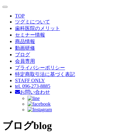
toggle
navigation
TOP
ツグミについて
歯科医院のメリット
セミナー情報
商品情報
動画研修
ブログ
会員専用
プライバシーポリシー
特定商取引法に基づく表記
STAFF ONLY
tel. 096-273-8885
お問い合わせ
ブログ
blog