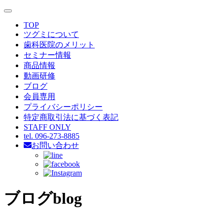
toggle
navigation
TOP
ツグミについて
歯科医院のメリット
セミナー情報
商品情報
動画研修
ブログ
会員専用
プライバシーポリシー
特定商取引法に基づく表記
STAFF ONLY
tel. 096-273-8885
お問い合わせ
ブログ
blog