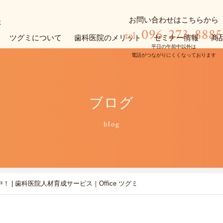
お問い合わせはこちらから
096-273-8885
tel.
ツグミについて
歯科医院のメリット
セミナー情報
商
平日の午前中以外は
電話がつながりにくくなっております
ブログ
blog
 | 歯科医院人材育成サービス｜Office ツグミ