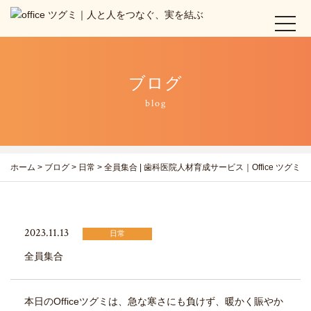
t
o
g
g
ブログ
l
e
blog
n
a
v
i
ホーム
>
ブログ
>
日常
>
全員集合 | 歯科医院人材育成サービス｜Office ツグミ
g
a
t
i
o
2023.11.13
日常
n
全員集合
本日のOfficeツグミは、急な寒さにも負けず、暖かく賑やか