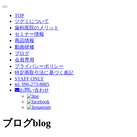
toggle
navigation
TOP
ツグミについて
歯科医院のメリット
セミナー情報
商品情報
動画研修
ブログ
会員専用
プライバシーポリシー
特定商取引法に基づく表記
STAFF ONLY
tel. 096-273-8885
お問い合わせ
ブログ
blog