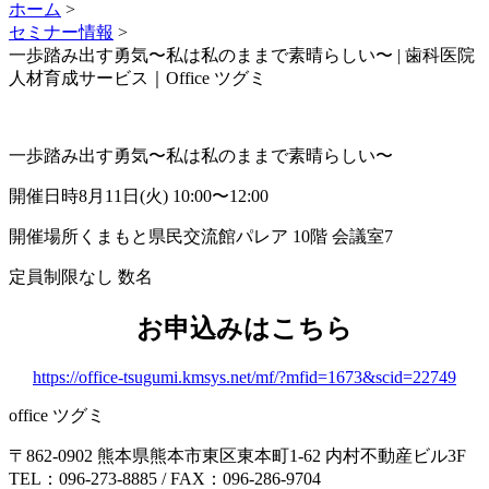
ホーム
>
セミナー情報
>
一歩踏み出す勇気〜私は私のままで素晴らしい〜 | 歯科医院
人材育成サービス｜Office ツグミ
一歩踏み出す勇気〜私は私のままで素晴らしい〜
開催日時
8月11日(火) 10:00〜12:00
開催場所
くまもと県民交流館パレア 10階 会議室7
定員
制限なし 数
名
お申込みはこちら
https://office-tsugumi.kmsys.net/mf/?mfid=1673&scid=22749
office ツグミ
〒862-0902 熊本県熊本市東区東本町1-62
内村不動産ビル3F
TEL：096-273-8885 / FAX：096-286-9704