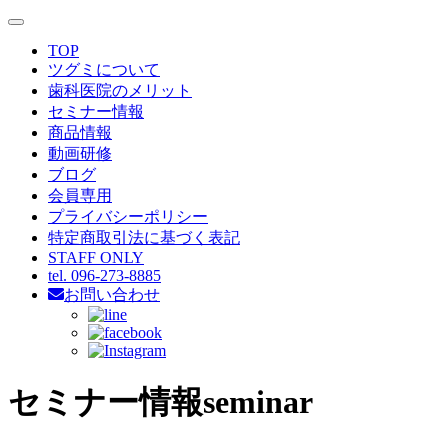
toggle
navigation
TOP
ツグミについて
歯科医院のメリット
セミナー情報
商品情報
動画研修
ブログ
会員専用
プライバシーポリシー
特定商取引法に基づく表記
STAFF ONLY
tel. 096-273-8885
お問い合わせ
セミナー情報
seminar